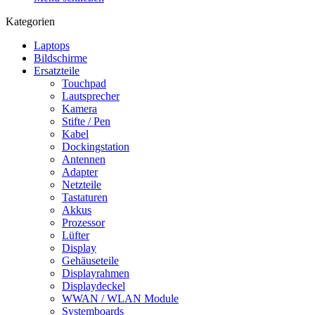
Kategorien
Laptops
Bildschirme
Ersatzteile
Touchpad
Lautsprecher
Kamera
Stifte / Pen
Kabel
Dockingstation
Antennen
Adapter
Netzteile
Tastaturen
Akkus
Prozessor
Lüfter
Display
Gehäuseteile
Displayrahmen
Displaydeckel
WWAN / WLAN Module
Systemboards