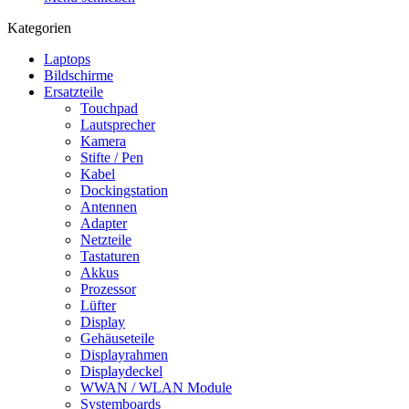
Kategorien
Laptops
Bildschirme
Ersatzteile
Touchpad
Lautsprecher
Kamera
Stifte / Pen
Kabel
Dockingstation
Antennen
Adapter
Netzteile
Tastaturen
Akkus
Prozessor
Lüfter
Display
Gehäuseteile
Displayrahmen
Displaydeckel
WWAN / WLAN Module
Systemboards