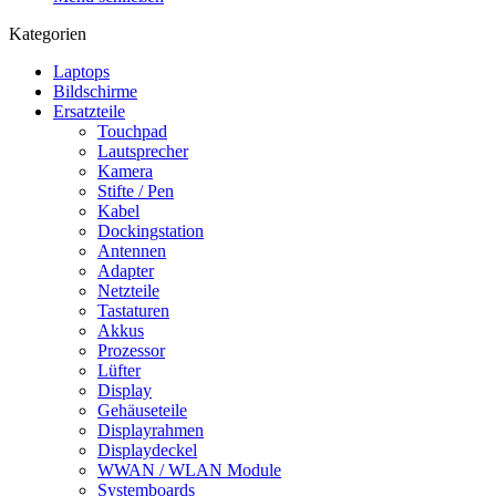
Kategorien
Laptops
Bildschirme
Ersatzteile
Touchpad
Lautsprecher
Kamera
Stifte / Pen
Kabel
Dockingstation
Antennen
Adapter
Netzteile
Tastaturen
Akkus
Prozessor
Lüfter
Display
Gehäuseteile
Displayrahmen
Displaydeckel
WWAN / WLAN Module
Systemboards