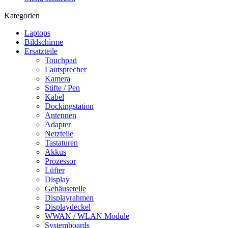
Kategorien
Laptops
Bildschirme
Ersatzteile
Touchpad
Lautsprecher
Kamera
Stifte / Pen
Kabel
Dockingstation
Antennen
Adapter
Netzteile
Tastaturen
Akkus
Prozessor
Lüfter
Display
Gehäuseteile
Displayrahmen
Displaydeckel
WWAN / WLAN Module
Systemboards