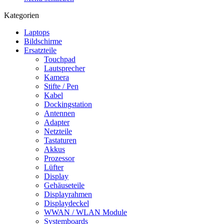
Kategorien
Laptops
Bildschirme
Ersatzteile
Touchpad
Lautsprecher
Kamera
Stifte / Pen
Kabel
Dockingstation
Antennen
Adapter
Netzteile
Tastaturen
Akkus
Prozessor
Lüfter
Display
Gehäuseteile
Displayrahmen
Displaydeckel
WWAN / WLAN Module
Systemboards