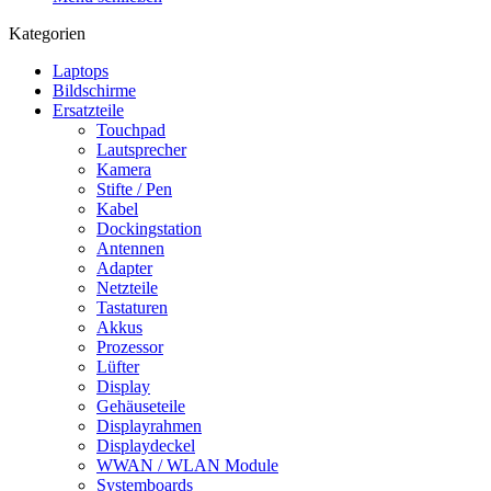
Kategorien
Laptops
Bildschirme
Ersatzteile
Touchpad
Lautsprecher
Kamera
Stifte / Pen
Kabel
Dockingstation
Antennen
Adapter
Netzteile
Tastaturen
Akkus
Prozessor
Lüfter
Display
Gehäuseteile
Displayrahmen
Displaydeckel
WWAN / WLAN Module
Systemboards