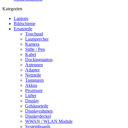
Kategorien
Laptops
Bildschirme
Ersatzteile
Touchpad
Lautsprecher
Kamera
Stifte / Pen
Kabel
Dockingstation
Antennen
Adapter
Netzteile
Tastaturen
Akkus
Prozessor
Lüfter
Display
Gehäuseteile
Displayrahmen
Displaydeckel
WWAN / WLAN Module
Systemboards