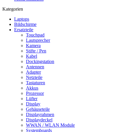
Kategorien
Laptops
Bildschirme
Ersatzteile
Touchpad
Lautsprecher
Kamera
Stifte / Pen
Kabel
Dockingstation
Antennen
Adapter
Netzteile
Tastaturen
Akkus
Prozessor
Lüfter
Display
Gehäuseteile
Displayrahmen
Displaydeckel
WWAN / WLAN Module
Systemboards