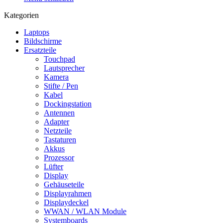
Kategorien
Laptops
Bildschirme
Ersatzteile
Touchpad
Lautsprecher
Kamera
Stifte / Pen
Kabel
Dockingstation
Antennen
Adapter
Netzteile
Tastaturen
Akkus
Prozessor
Lüfter
Display
Gehäuseteile
Displayrahmen
Displaydeckel
WWAN / WLAN Module
Systemboards