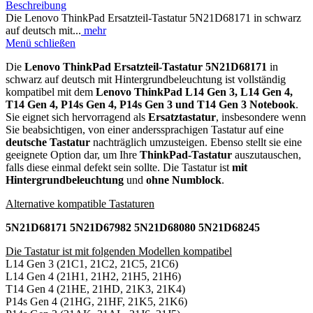
Beschreibung
Die Lenovo ThinkPad Ersatzteil-Tastatur 5N21D68171 in schwarz
auf deutsch mit...
mehr
Menü schließen
Die
Lenovo ThinkPad Ersatzteil-Tastatur 5N21D68171
in
schwarz auf deutsch mit Hintergrundbeleuchtung ist vollständig
kompatibel mit dem
Lenovo ThinkPad L14 Gen 3, L14 Gen 4,
T14 Gen 4, P14s Gen 4, P14s Gen 3 und T14 Gen 3 Notebook
.
Sie eignet sich hervorragend als
Ersatztastatur
, insbesondere wenn
Sie beabsichtigen, von einer anderssprachigen Tastatur auf eine
deutsche Tastatur
nachträglich umzusteigen. Ebenso stellt sie eine
geeignete Option dar, um Ihre
ThinkPad-Tastatur
auszutauschen,
falls diese einmal defekt sein sollte. Die Tastatur ist
mit
Hintergrundbeleuchtung
und
ohne Numblock
.
Alternative kompatible Tastaturen
5N21D68171 5N21D67982 5N21D68080 5N21D68245
Die Tastatur ist mit folgenden Modellen kompatibel
L14 Gen 3 (21C1, 21C2, 21C5, 21C6)
L14 Gen 4 (21H1, 21H2, 21H5, 21H6)
T14 Gen 4 (21HE, 21HD, 21K3, 21K4)
P14s Gen 4 (21HG, 21HF, 21K5, 21K6)