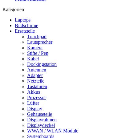
Kategorien
Laptops
Bildschirme
Ersatzteile
Touchpad
Lautsprecher
Kamera
Stifte / Pen
Kabel
Dockingstation
Antennen
Adapter
Netzteile
Tastaturen
Akkus
Prozessor
Lüfter
Display
Gehäuseteile
Displayrahmen
Displaydeckel
WWAN / WLAN Module
Systemboards