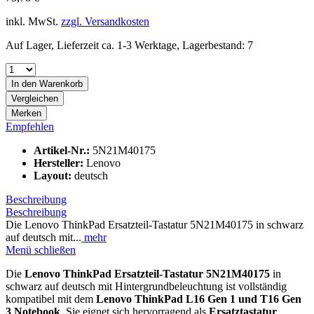
inkl. MwSt.
zzgl. Versandkosten
Auf Lager, Lieferzeit ca. 1-3 Werktage, Lagerbestand: 7
In den
Warenkorb
Vergleichen
Merken
Empfehlen
Artikel-Nr.:
5N21M40175
Hersteller:
Lenovo
Layout:
deutsch
Beschreibung
Beschreibung
Die Lenovo ThinkPad Ersatzteil-Tastatur 5N21M40175 in schwarz
auf deutsch mit...
mehr
Menü schließen
Die
Lenovo ThinkPad Ersatzteil-Tastatur 5N21M40175
in
schwarz auf deutsch mit Hintergrundbeleuchtung ist vollständig
kompatibel mit dem
Lenovo ThinkPad L16 Gen 1 und T16 Gen
3 Notebook
. Sie eignet sich hervorragend als
Ersatztastatur
,