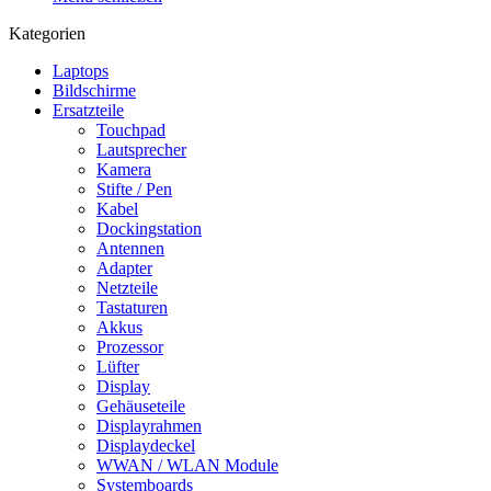
Kategorien
Laptops
Bildschirme
Ersatzteile
Touchpad
Lautsprecher
Kamera
Stifte / Pen
Kabel
Dockingstation
Antennen
Adapter
Netzteile
Tastaturen
Akkus
Prozessor
Lüfter
Display
Gehäuseteile
Displayrahmen
Displaydeckel
WWAN / WLAN Module
Systemboards