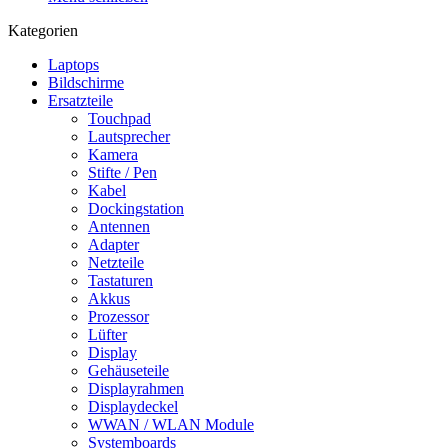
Kategorien
Laptops
Bildschirme
Ersatzteile
Touchpad
Lautsprecher
Kamera
Stifte / Pen
Kabel
Dockingstation
Antennen
Adapter
Netzteile
Tastaturen
Akkus
Prozessor
Lüfter
Display
Gehäuseteile
Displayrahmen
Displaydeckel
WWAN / WLAN Module
Systemboards