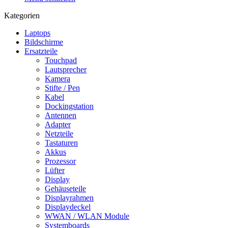
Kategorien
Laptops
Bildschirme
Ersatzteile
Touchpad
Lautsprecher
Kamera
Stifte / Pen
Kabel
Dockingstation
Antennen
Adapter
Netzteile
Tastaturen
Akkus
Prozessor
Lüfter
Display
Gehäuseteile
Displayrahmen
Displaydeckel
WWAN / WLAN Module
Systemboards