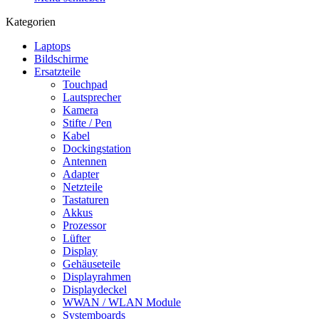
Kategorien
Laptops
Bildschirme
Ersatzteile
Touchpad
Lautsprecher
Kamera
Stifte / Pen
Kabel
Dockingstation
Antennen
Adapter
Netzteile
Tastaturen
Akkus
Prozessor
Lüfter
Display
Gehäuseteile
Displayrahmen
Displaydeckel
WWAN / WLAN Module
Systemboards